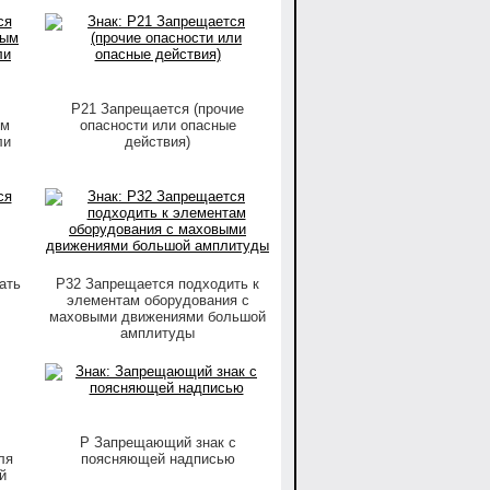
P21 Запрещается (прочие
ым
опасности или опасные
ли
действия)
ать
P32 Запрещается подходить к
элементам оборудования с
маховыми движениями большой
амплитуды
P Запрещающий знак с
ля
поясняющей надписью
й