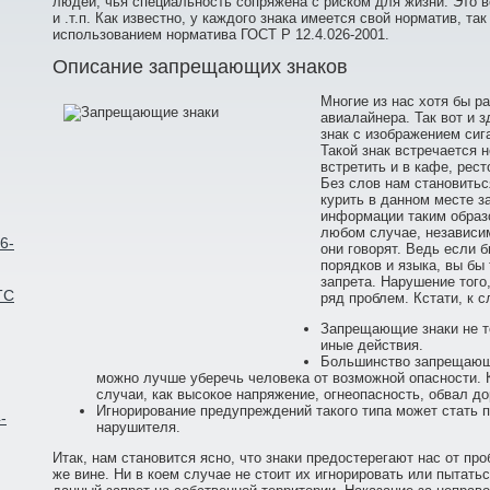
людей, чья специальность сопряжена с риском для жизни. Это в
и .т.п. Как известно, у каждого знака имеется свой норматив, так
использованием норматива ГОСТ Р 12.4.026-2001.
Описание запрещающих знаков
Многие из нас хотя бы р
авиалайнера. Так вот и 
знак с изображением сиг
Такой знак встречается 
встретить и в кафе, рес
Без слов нам становитьс
курить в данном месте з
информации таким образо
любом случае, независим
6-
они говорят. Ведь если б
порядков и языка, вы бы 
запрета. Нарушение того
ТС
ряд проблем. Кстати, к с
Запрещающие знаки не т
иные действия.
Большинство запрещающи
можно лучше уберечь человека от возможной опасности. 
случаи, как высокое напряжение, огнеопасность, обвал дор
Игнорирование предупреждений такого типа может стать
-
нарушителя.
Итак, нам становится ясно, что знаки предостерегают нас от пр
же вине. Ни в коем случае не стоит их игнорировать или пытать