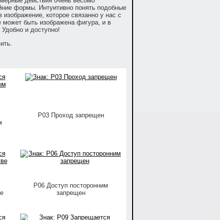
омерные действия очень весомо
йние формы. Интуитивно понять подобные
 изображение, которое связанно у нас с
 может быть изображена фигура, и в
 Удобно и доступно!
ить.
P03 Проход запрещен
м
P06 Доступ посторонним
е
запрещен