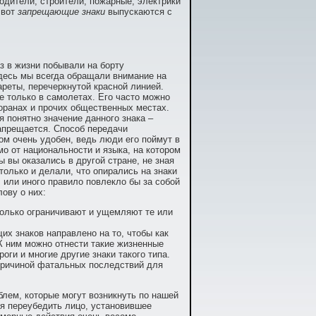
одители, строители, пожарные, электрики
 вот
запрещающие знаки
выпускаются с
аз в жизни побывали на борту
здесь мы всегда обращали внимание на
ареты, перечеркнутой красной линией.
не только в самолетах. Его часто можно
торанах и прочих общественных местах.
я понятно значение данного знака –
апрещается. Способ передачи
м очень удобен, ведь люди его поймут в
о от национальности и языка, на котором
ы вы оказались в другой стране, не зная
только и делали, что опирались на знаки
, или иного правило повлекло бы за собой
лову о них:
олько ограничивают и ущемляют те или
х знаков направлено на то, чтобы как
К ним можно отнести такие жизненные
оги и многие другие знаки такого типа.
 причиной фатальных последствий для
облем, которые могут возникнуть по нашей
ся переубедить лицо, установившее