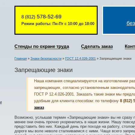
578-52-69
8 (812)
бе
Режим работы: Пн-Пт с 10:00 до 18:00
Стенды по охране труда
Сделать заказ
Кон
Главная
»
Знаки безопасности
»
ГОСТ 12.4.026-2001
» Запрещающие знаки
Запрещающие знаки
Наша компания специализируется на изготовлении раз
запрещающих, согласно установленным законодател
ГОСТ Р 12.4.026-2001. Заказать такие знаки мы пред
удобным для клиента способом: по телефону
8 (812) 
и
заказ
Возможно, услышав термин «Запрещающие знаки» вы не сразу по
менее они очень прочно укоренились в наше жизни. Нашу повсе
представить без них. Каждый день при походе на работу, столо
дороге мы воле неволе сталкиваемся с ними. Чаще всего запр